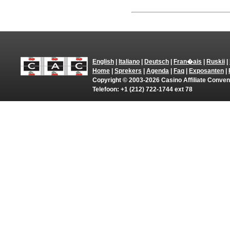
English
|
Italiano
|
Deutsch
|
Fran�ais
|
Ruskii
|
Home
|
Sprekers
|
Agenda
|
Faq
|
Exposanten
|
Copyright © 2003-2026 Casino Affiliate Conven
Telefoon: +1 (212) 722-1744 ext 78