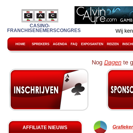
CASINO-
FRANCHISENEMERSCONGRES
Wij ken
HOME
SPREKERS
AGENDA
FAQ
EXPOSANTEN
REIZEN
INSCH
Nog
Dagen
te 
Grafieke
AFFILIATE NIEUWS