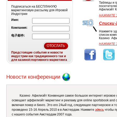
Таблицы и 
посетителе
Подписаться на
БЕСПЛАНУЮ
Афилиэйт К
маркетинговую рассылку для Игровой
Индустрии
НАЖМИТЕ 
Имя:
Списки 
Компания:
Нажмите зд
список ком
电子邮件:
Казино Афи
НАЖМИТЕ 
Предстоящие события и новости
индустрии как традиционного так и
для казино/спортивного маркетинга
Новости конференции
Казино Афилиэйт Конвенция самое большое интернет игровое 
освещает аффилиэйт маркетинг и рекламу для online sportsbook and c
включая покер и бинго. Это его 24ый год, следующее партнерское и т
проведено 15-16 Апрель 2010 в в Амстердам. Нажмите
здесь
чтобы п
с нашего события Амстердам 2007 года.